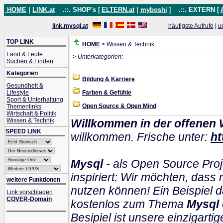
HOME
|
LINK.at
.::. SHOP's [
ELTERN.at
|
myboshi
]
.::. EXTERN [
link.mysql.at
häufigste Aufrufe
|
u
TOP LINK
HOME
> Wissen & Technik
Land & Leute
> Unterkategorien:
Suchen & Finden
Kategorien
Bildung & Karriere
Gesundheit &
Lifestyle
Farben & Gefühle
Sport & Unterhaltung
Open Source & Open Mind
Themenlinks
Wirtschaft & Politik
Wissen & Technik
Willkommen in der offenen 
SPEED LINK
willkommen. Frische unter:
ht
Mysql
- als Open Source Proj
inspiriert: Wir möchten, das
weitere Funktionen
nutzen können! Ein Beispiel d
Link vorschlagen
COVER-Domain
kostenlos zum Thema
Mysql
Besipiel ist unsere einzigartig