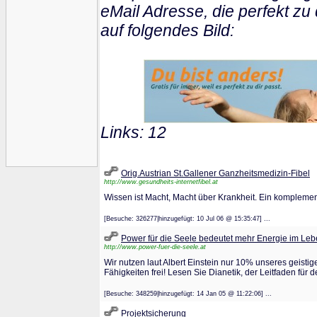
eMail Adresse, die perfekt zu 
auf folgendes Bild:
Links: 12
Orig.Austrian St.Gallener Ganzheitsmedizin-Fibel
http://www.gesundheits-internetfibel.at
Wissen ist Macht, Macht über Krankheit. Ein kompleme
[Besuche: 326277|hinzugefügt: 10 Jul 06 @ 15:35:47] ...
Power für die Seele bedeutet mehr Energie im Lebe
http://www.power-fuer-die-seele.at
Wir nutzen laut Albert Einstein nur 10% unseres geist
Fähigkeiten frei! Lesen Sie Dianetik, der Leitfaden für
[Besuche: 348259|hinzugefügt: 14 Jan 05 @ 11:22:06] ...
Projektsicherung