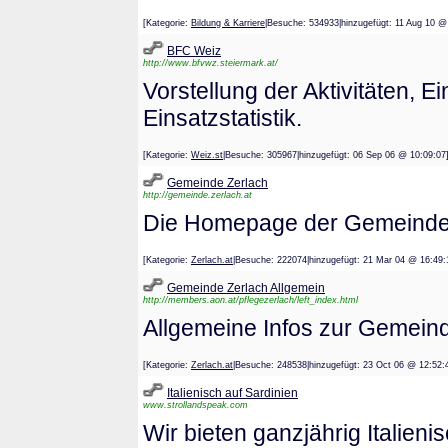
[Kategorie:
Bildung & Karriere
|Besuche: 534933|hinzugefügt: 11 Aug 
BFC Weiz
http://www.bfvwz.steiermark.at/
Vorstellung der Aktivitäten, 
Einsatzstatistik.
[Kategorie:
Weiz.st
|Besuche: 305967|hinzugefügt: 06 Sep 06 @ 10:
Gemeinde Zerlach
http://gemeinde.zerlach.at
Die Homepage der Gemeinde 
[Kategorie:
Zerlach.at
|Besuche: 222074|hinzugefügt: 21 Mar 04 @ 1
Gemeinde Zerlach Allgemein
http://members.aon.at/pflegezerlach/left_index.html
Allgemeine Infos zur Gemein
[Kategorie:
Zerlach.at
|Besuche: 248538|hinzugefügt: 23 Oct 06 @ 1
Italienisch auf Sardinien
www.strollandspeak.com
Wir bieten ganzjährig Italien