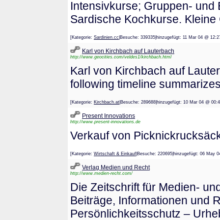
Intensivkurse; Gruppen- und 
Sardische Kochkurse. Kleine
[Kategorie:
Sardinien.cc
|Besuche: 339335|hinzugefügt: 11 Mar 04 @
Karl von Kirchbach auf Lauterbach
http://www.geocities.com/veldes1/kirchbach.html
Karl von Kirchbach auf Laut
following timeline summarizes
[Kategorie:
Kirchbach.at
|Besuche: 289688|hinzugefügt: 10 Mar 04 @
Present Innovations
http://www.present-innovations.de
Verkauf von Picknickrucksäck
[Kategorie:
Wirtschaft & Einkauf
|Besuche: 220695|hinzugefügt: 06 M
Verlag Medien und Recht
http://www.medien-recht.com/
Die Zeitschrift für Medien- un
Beiträge, Informationen und
Persönlichkeitsschutz – Urh