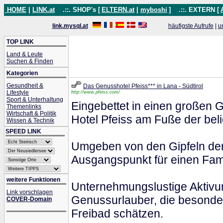
HOME
|
LINK.at
.::. SHOP's [
ELTERN.at
|
myboshi
]
.::. EXTERN [
link.mysql.at
häufigste Aufrufe
|
u
TOP LINK
Land & Leute
Suchen & Finden
Kategorien
Gesundheit &
Das Genusshotel Pfeiss*** in Lana - Südtirol
Lifestyle
http://www.pfeiss.com/
Sport & Unterhaltung
Eingebettet in einen großen 
Themenlinks
Wirtschaft & Politik
Hotel Pfeiss am Fuße der bel
Wissen & Technik
SPEED LINK
Umgeben von den Gipfeln der 
Ausgangspunkt für einen Fami
weitere Funktionen
Unternehmungslustige Aktivur
Link vorschlagen
Genussurlauber, die besonder
COVER-Domain
Freibad schätzen.