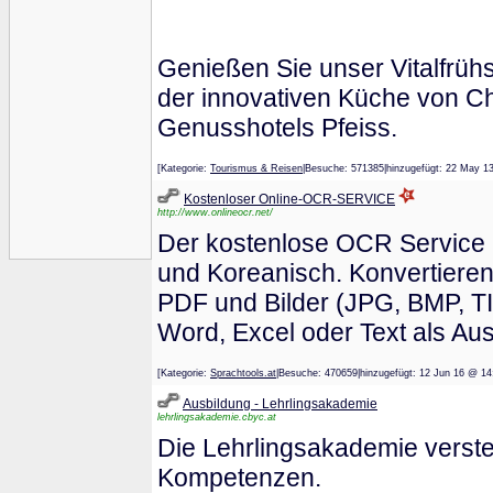
Genießen Sie unser Vitalfrü
der innovativen Küche von C
Genusshotels Pfeiss.
[Kategorie:
Tourismus & Reisen
|Besuche: 571385|hinzugefügt: 22 M
Kostenloser Online-OCR-SERVICE
http://www.onlineocr.net/
Der kostenlose OCR Service u
und Koreanisch. Konvertieren
PDF und Bilder (JPG, BMP, TI
Word, Excel oder Text als Au
[Kategorie:
Sprachtools.at
|Besuche: 470659|hinzugefügt: 12 Jun 16 
Ausbildung - Lehrlingsakademie
lehrlingsakademie.cbyc.at
Die Lehrlingsakademie versteh
Kompetenzen.