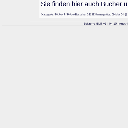
Sie finden hier auch Bücher 
[Kategorie:
Bücher & Skripte
|Besuche: 321333|hinzugefügt: 09 Mar 0
Zeitzone GMT
+
1
| 04:15 | Ansch