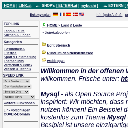
HOME
|
LINK.at
.::. SHOP's [
ELTERN.at
|
myboshi
]
.::. EXTERN [
link.mysql.at
häufigste Aufrufe
|
u
TOP LINK
HOME
> Land & Leute
Land & Leute
> Unterkategorien:
Suchen & Finden
Kategorien
Echt Steirisch
Gesundheit &
Lifestyle
Rund um den Neusiedlersee
Sport & Unterhaltung
waldegg.at
Themenlinks
Wirtschaft & Politik
Wissen & Technik
Willkommen in der offenen 
SPEED LINK
willkommen. Frische unter:
ht
Mysql
- als Open Source Proj
inspiriert: Wir möchten, das
weitere Funktionen
nutzen können! Ein Beispiel d
Link vorschlagen
COVER-Domain
kostenlos zum Thema
Mysql
Besipiel ist unsere einzigartig