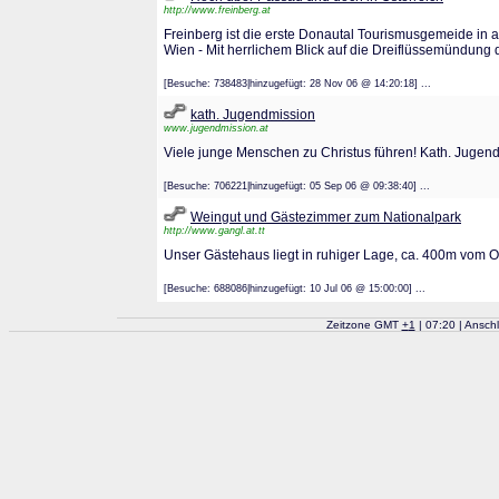
http://www.freinberg.at
Freinberg ist die erste Donautal Tourismusgemeide in
Wien - Mit herrlichem Blick auf die Dreiflüssemündung 
[Besuche: 738483|hinzugefügt: 28 Nov 06 @ 14:20:18] ...
kath. Jugendmission
www.jugendmission.at
Viele junge Menschen zu Christus führen! Kath. Jugen
[Besuche: 706221|hinzugefügt: 05 Sep 06 @ 09:38:40] ...
Weingut und Gästezimmer zum Nationalpark
http://www.gangl.at.tt
Unser Gästehaus liegt in ruhiger Lage, ca. 400m vom Or
[Besuche: 688086|hinzugefügt: 10 Jul 06 @ 15:00:00] ...
Zeitzone GMT
+
1
| 07:20 | Ansch