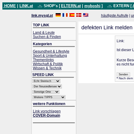
HOME
|
LINK.at
.::. SHOP's [
ELTERN.at
|
myboshi
]
.::. EXTERN [
link.mysql.at
häufigste Aufrufe
|
u
TOP LINK
defekten Link melden
Land & Leute
Suchen & Finden
Link:
Kategorien
Ist dieser 
Gesundheit & Lifestyle
Sport & Unterhaltung
Themenlinks
Kurze Bes
Wirtschaft & Politik
es nicht fu
Wissen & Technik
SPEED LINK
*
Nach dem Se
weitere Funktionen
Link vorschlagen
COVER-Domain