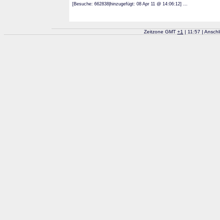
[Besuche: 662838|hinzugefügt: 08 Apr 11 @ 14:06:12] ...
Zeitzone GMT
+
1
| 11:57 | Ansch