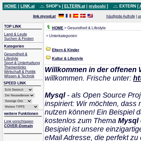
HOME
|
LINK.at
.::. SHOP's [
ELTERN.at
|
myboshi
]
.::. EXTERN [
link.mysql.at
häufigste Aufrufe
|
u
TOP LINK
HOME
> Gesundheit & Lifestyle
Land & Leute
> Unterkategorien:
Suchen & Finden
Kategorien
Eltern & Kinder
Gesundheit &
Lifestyle
Kultur & Lifestyle
Sport & Unterhaltung
Themenlinks
Willkommen in der offenen 
Wirtschaft & Politik
Wissen & Technik
willkommen. Frische unter:
ht
SPEED LINK
Mysql
- als Open Source Proj
inspiriert: Wir möchten, das
nutzen können! Ein Beispiel d
weitere Funktionen
kostenlos zum Thema
Mysql
Link vorschlagen
COVER-Domain
Besipiel ist unsere einzigartig
eMail Adresse, die perfekt zu 