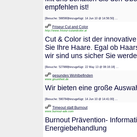
empfehlen ist!
[Besuche: 588580|hinzugefügt: 14 Jun 10 @ 14:56:50] ...
Friseur Cut and Color
http://www.friseur-cutandcolor.at
Cut & Color ist der innovativ
Sie Ihre Haare. Egal ob Haar
wir sind uns sicher Sie werd
[Besuche: 527988|hinzugefügt: 22 May 13 @ 08:16:18] ...
gesundes Wohlbefinden
www.gisuntheit.de
Wir bieten eine große Auswa
[Besuche: 590784|hinzugefügt: 14 Jun 10 @ 14:41:00] ...
Timeout statt Burnout
www.burnout-ade.com
Burnout Prävention- Informati
Energiebehandlung