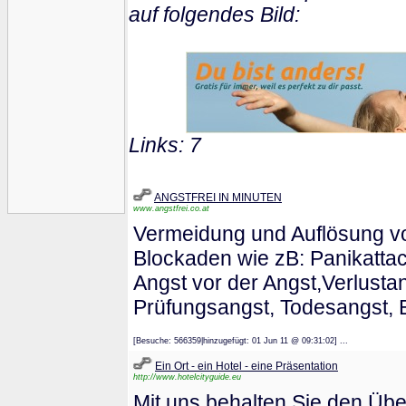
auf folgendes Bild:
Links: 7
ANGSTFREI IN MINUTEN
www.angstfrei.co.at
Vermeidung und Auflösung vo
Blockaden wie zB: Panikattac
Angst vor der Angst,Verlusta
Prüfungsangst, Todesangst, E
[Besuche: 566359|hinzugefügt: 01 Jun 11 @ 09:31:02] ...
Ein Ort - ein Hotel - eine Präsentation
http://www.hotelcityguide.eu
Mit uns behalten Sie den Über