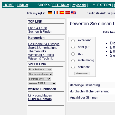
HOME
|
LINK.at
.::. SHOP's [
ELTERN.at
|
myboshi
]
.::. EXTERN [
link.mysql.at
häufigste Aufrufe
|
u
TOP LINK
bewerten Sie diesen L
Land & Leute
Suchen & Finden
Bitte be
Kategorien
exzellent
Die
Gesundheit & Lifestyle
sehr gut
Bit
Sport & Unterhaltung
Bit
Themenlinks
gut
Wirtschaft & Politik
Sie
Wissen & Technik
mittelmäßig
SPEED LINK
schlecht
derzeitige Bewertung
weitere Funktionen
durchschnittliche Bewertung
Link vorschlagen
Anzahl der Stimmen
COVER-Domain