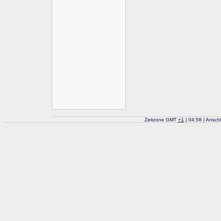
Zeitzone GMT
+
1
| 04:58 | Ansch