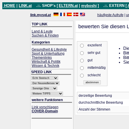
HOME
|
LINK.at
.::. SHOP's [
ELTERN.at
|
myboshi
]
.::. EXTERN [
link.mysql.at
häufigste Aufrufe
|
u
TOP LINK
bewerten Sie diesen L
Land & Leute
Suchen & Finden
Kategorien
exzellent
Die
Gesundheit & Lifestyle
sehr gut
Bit
Sport & Unterhaltung
Bit
Themenlinks
gut
Wirtschaft & Politik
Sie
Wissen & Technik
mittelmäßig
SPEED LINK
schlecht
derzeitige Bewertung
weitere Funktionen
durchschnittliche Bewertung
Link vorschlagen
Anzahl der Stimmen
COVER-Domain