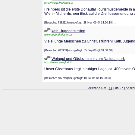
http://www.freinberg.at
Freinberg ist die erste Donautal Tourismusgemeide in
Wien - Mit herrlichem Blick auf die Dreiflüssemündung 
[Besuche: 738211|hinzugefügt: 28 Nov 06 @ 14:20:18] ...
kath. Jugendmission
www.jugendmission.at
Viele junge Menschen zu Christus führen! Kath. Jugen
[Besuche: 705959|hinzugefügt: 05 Sep 06 @ 09:38:40] ...
Weingut und Gästezimmer zum Nationalpark
http://www.gangl.at.tt
Unser Gästehaus liegt in ruhiger Lage, ca. 400m vom Or
[Besuche: 687769|hinzugefügt: 10 Jul 06 @ 15:00:00] ...
Zeitzone GMT
+
1
| 05:07 | Ansch