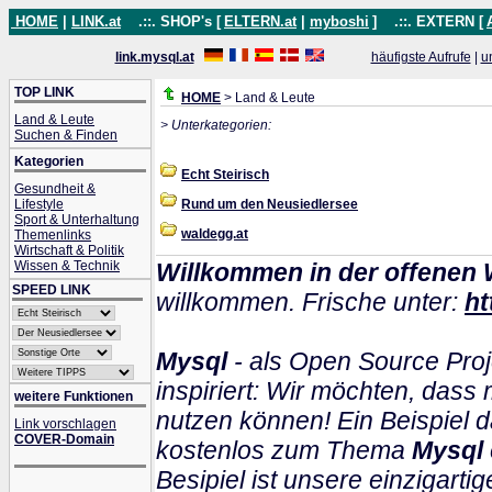
HOME
|
LINK.at
.::. SHOP's [
ELTERN.at
|
myboshi
]
.::. EXTERN [
link.mysql.at
häufigste Aufrufe
|
u
TOP LINK
HOME
> Land & Leute
Land & Leute
> Unterkategorien:
Suchen & Finden
Kategorien
Echt Steirisch
Gesundheit &
Lifestyle
Rund um den Neusiedlersee
Sport & Unterhaltung
waldegg.at
Themenlinks
Wirtschaft & Politik
Wissen & Technik
Willkommen in der offenen 
SPEED LINK
willkommen. Frische unter:
ht
Mysql
- als Open Source Proj
inspiriert: Wir möchten, das
weitere Funktionen
nutzen können! Ein Beispiel d
Link vorschlagen
COVER-Domain
kostenlos zum Thema
Mysql
Besipiel ist unsere einzigartig